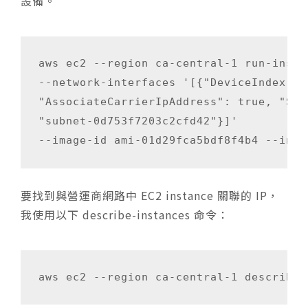
設備。
aws ec2 --region ca-central-1 run-instan
--network-interfaces '[{"DeviceIndex":0,
"AssociateCarrierIpAddress": true, "Subn
"subnet-0d753f7203c2cfd42"}]'

要找到與營運商網路中 EC2 instance 關聯的 IP，
我使用以下 describe-instances 命令：