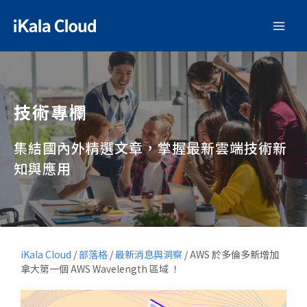
技術專欄
集結國內外精選文章，掌握最新雲端技術新
知與應用
iKala Cloud
/
部落格
/
最新消息與洞察
/
AWS 於多倫多新增加
拿大第一個 AWS Wavelength 區域 ！