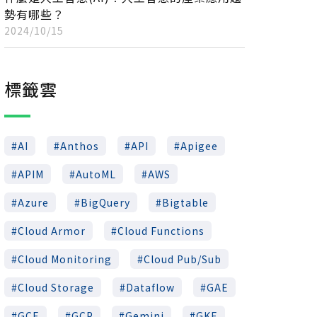
勢有哪些？
2024/10/15
標籤雲
AI
Anthos
API
Apigee
APIM
AutoML
AWS
Azure
BigQuery
Bigtable
Cloud Armor
Cloud Functions
Cloud Monitoring
Cloud Pub/Sub
Cloud Storage
Dataflow
GAE
GCE
GCP
Gemini
GKE