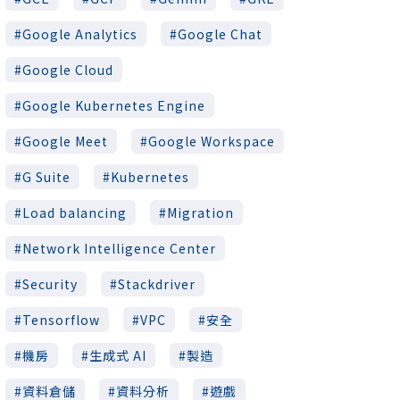
Google Analytics
Google Chat
Google Cloud
Google Kubernetes Engine
Google Meet
Google Workspace
G Suite
Kubernetes
Load balancing
Migration
Network Intelligence Center
Security
Stackdriver
Tensorflow
VPC
安全
機房
生成式 AI
製造
資料倉儲
資料分析
遊戲