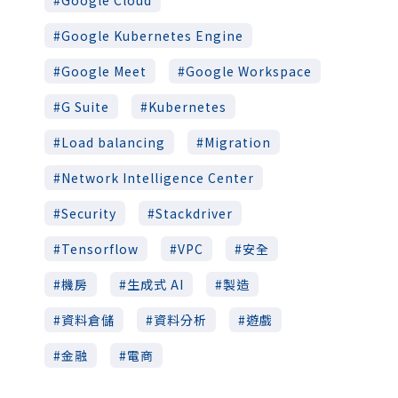
Google Cloud
Google Kubernetes Engine
Google Meet
Google Workspace
G Suite
Kubernetes
Load balancing
Migration
Network Intelligence Center
Security
Stackdriver
Tensorflow
VPC
安全
機房
生成式 AI
製造
資料倉儲
資料分析
遊戲
金融
電商