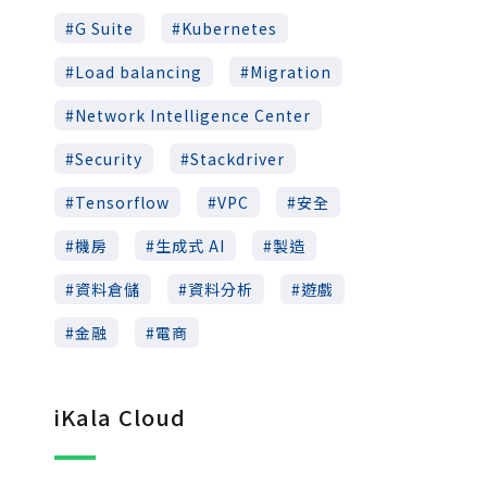
G Suite
Kubernetes
Load balancing
Migration
Network Intelligence Center
Security
Stackdriver
Tensorflow
VPC
安全
機房
生成式 AI
製造
資料倉儲
資料分析
遊戲
金融
電商
iKala Cloud