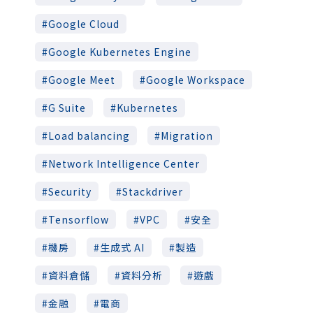
Google Cloud
Google Kubernetes Engine
Google Meet
Google Workspace
G Suite
Kubernetes
Load balancing
Migration
Network Intelligence Center
Security
Stackdriver
Tensorflow
VPC
安全
機房
生成式 AI
製造
資料倉儲
資料分析
遊戲
金融
電商