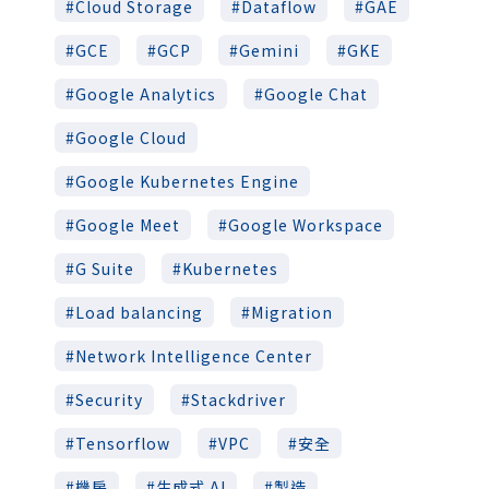
Cloud Storage
Dataflow
GAE
GCE
GCP
Gemini
GKE
Google Analytics
Google Chat
Google Cloud
Google Kubernetes Engine
Google Meet
Google Workspace
G Suite
Kubernetes
Load balancing
Migration
Network Intelligence Center
Security
Stackdriver
Tensorflow
VPC
安全
機房
生成式 AI
製造