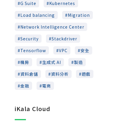
G Suite
Kubernetes
Load balancing
Migration
Network Intelligence Center
Security
Stackdriver
Tensorflow
VPC
安全
機房
生成式 AI
製造
資料倉儲
資料分析
遊戲
金融
電商
iKala Cloud