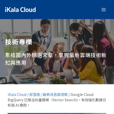
技術專欄
集結國內外精選文章，掌握最新雲端技術新
知與應用
iKala Cloud
/
部落格
/
最新消息與洞察
/
Google Cloud
BigQuery 已推出向量搜尋（Vector Search)，有效強化數據分
析與 AI 應用！