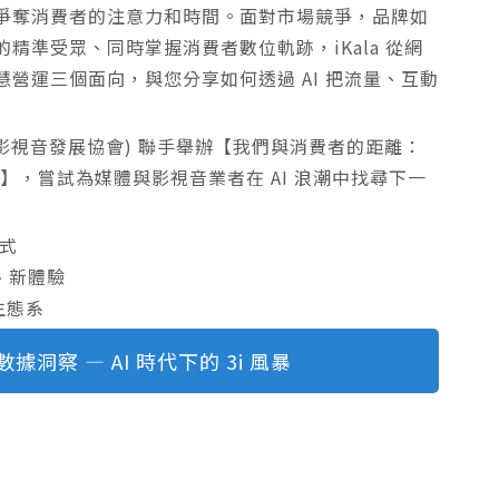
爭奪消費者的注意力和時間。面對市場競爭，品牌如
精準受眾、同時掌握消費者數位軌跡，iKala 從網
營運三個面向，與您分享如何透過 AI 把流量、互動
新媒體暨影視音發展協會) 聯手舉辦【我們與消費者的距離：
風暴】，嘗試為媒體與影視音業者在 AI 浪潮中找尋下一
式
、新體驗
生態系
洞察 — AI 時代下的 3i 風暴