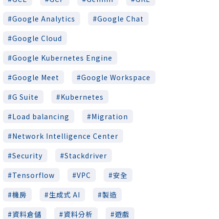
Google Analytics
Google Chat
Google Cloud
Google Kubernetes Engine
Google Meet
Google Workspace
G Suite
Kubernetes
Load balancing
Migration
Network Intelligence Center
Security
Stackdriver
Tensorflow
VPC
安全
機房
生成式 AI
製造
資料倉儲
資料分析
遊戲