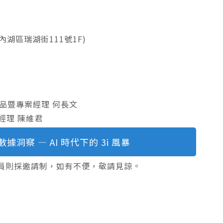
內湖區瑞湖街111號1F)
流產品暨專案經理 何長文
案經理 陳維君
洞察 — AI 時代下的 3i 風暴
員則採邀請制，如有不便，敬請見諒。