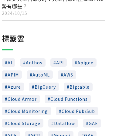
勢有哪些？
2024/10/15
標籤雲
AI
Anthos
API
Apigee
APIM
AutoML
AWS
Azure
BigQuery
Bigtable
Cloud Armor
Cloud Functions
Cloud Monitoring
Cloud Pub/Sub
Cloud Storage
Dataflow
GAE
GCE
GCP
Gemini
GKE