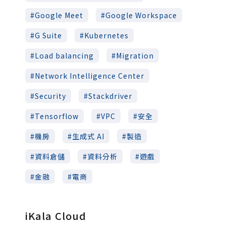
Google Meet
Google Workspace
G Suite
Kubernetes
Load balancing
Migration
Network Intelligence Center
Security
Stackdriver
Tensorflow
VPC
安全
機房
生成式 AI
製造
資料倉儲
資料分析
遊戲
金融
電商
iKala Cloud