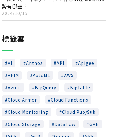
勢有哪些？
2024/10/15
標籤雲
AI
Anthos
API
Apigee
APIM
AutoML
AWS
Azure
BigQuery
Bigtable
Cloud Armor
Cloud Functions
Cloud Monitoring
Cloud Pub/Sub
Cloud Storage
Dataflow
GAE
GCE
GCP
Gemini
GKE