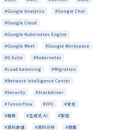
Google Analytics
Google Chat
Google Cloud
Google Kubernetes Engine
Google Meet
Google Workspace
G Suite
Kubernetes
Load balancing
Migration
Network Intelligence Center
Security
Stackdriver
Tensorflow
VPC
安全
機房
生成式 AI
製造
資料倉儲
資料分析
遊戲