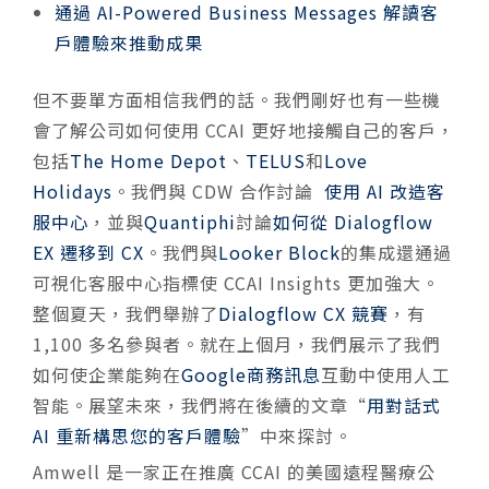
通過 AI-Powered Business Messages 解讀客
戶體驗來推動成果
但不要單方面相信我們的話。我們剛好也有一些機
會了解公司如何使用 CCAI 更好地接觸自己的客戶，
包括
The Home Depot
、
TELUS
和
Love
Holidays
。我們與 CDW 合作討論
使用 AI 改造客
服中心
，並與
Quantiphi
討論
如何從 Dialogflow
EX 遷移到 CX
。我們與
Looker Block
的集成還通過
可視化客服中心指標使 CCAI Insights 更加強大。
整個夏天，我們舉辦了
Dialogflow CX 競賽
，有
1,100 多名參與者。就在上個月，我們展示了我們
如何使企業能夠在
Google商務訊息
互動中使用人工
智能。展望未來，我們將在後續的文章“
用對話式
AI 重新構思您的客戶體驗
”中來探討。
Amwell 是一家正在推廣 CCAI 的美國遠程醫療公