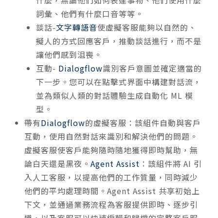
什麼，無論他們如何表達事物、他們使用什麼
詞彙、他們有什麼口音等等。
談話-
文字轉語音
使虛擬客服能夠以自然的、
擬人的方式回應客戶，推動談話進行，而不是
讓他們感到沮喪。
互動-
Dialogflow
識別客戶意圖並確定適當的
下一步。您可以在點擊式界面中構建對話流，
並為類似人類的對話體驗生成自動化 ML 模
型。
帶有
Dialogflow
的虛擬客服：該組件自動與客戶
互動，使用自然對話來識別和解決他們的問題。
虛擬客服使客戶能夠隨時隨地獲得即時幫助，無
論白天還是黑夜。
Agent Assist
：該組件將 AI 引
入人工客服，以提高他們的工作質量，同時減少
他們的平均處理時間。Agent Assist 共享初始上
下文，並通過業務流程為客服提供即時、逐步引