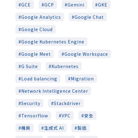
GCE
GCP
Gemini
GKE
Google Analytics
Google Chat
Google Cloud
Google Kubernetes Engine
Google Meet
Google Workspace
G Suite
Kubernetes
Load balancing
Migration
Network Intelligence Center
Security
Stackdriver
Tensorflow
VPC
安全
機房
生成式 AI
製造