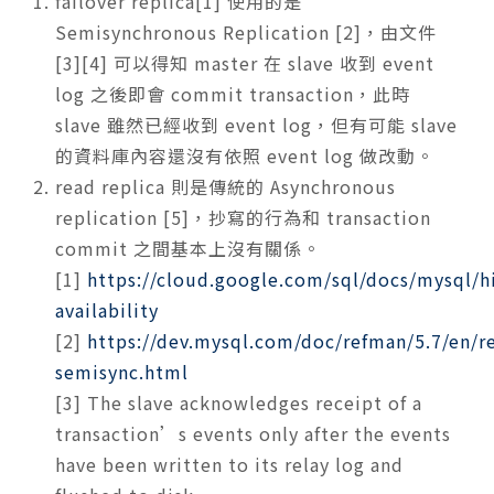
failover replica[1] 使用的是
Semisynchronous Replication [2]，由文件
[3][4] 可以得知 master 在 slave 收到 event
log 之後即會 commit transaction，此時
slave 雖然已經收到 event log，但有可能 slave
的資料庫內容還沒有依照 event log 做改動。
read replica 則是傳統的 Asynchronous
replication [5]，抄寫的行為和 transaction
commit 之間基本上沒有關係。
[1]
https://cloud.google.com/sql/docs/mysql/h
availability
[2]
https://dev.mysql.com/doc/refman/5.7/en/re
semisync.html
[3] The slave acknowledges receipt of a
transaction’s events only after the events
have been written to its relay log and