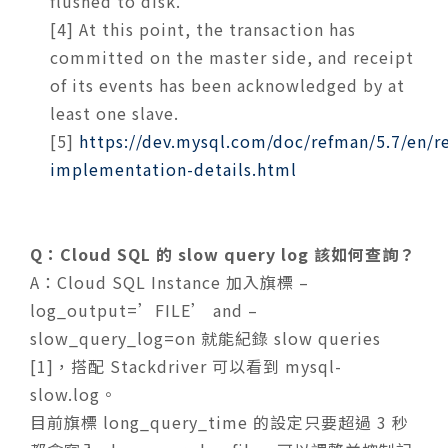
flushed to disk.
[4] At this point, the transaction has
committed on the master side, and receipt
of its events has been acknowledged by at
least one slave.
[5]
https://dev.mysql.com/doc/refman/5.7/en/re
implementation-details.html
Q：Cloud SQL 的 slow query log 該如何查詢？
A：
Cloud SQL Instance 加入旗標 –
log_output=’FILE’ and –
slow_query_log=on 就能紀錄 slow queries
[1]，搭配 Stackdriver 可以看到 mysql-
slow.log。
目前旗標 long_query_time 的設定只要超過 3 秒