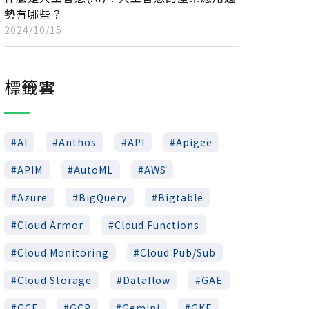
勢有哪些？
2024/10/15
標籤雲
AI
Anthos
API
Apigee
APIM
AutoML
AWS
Azure
BigQuery
Bigtable
Cloud Armor
Cloud Functions
Cloud Monitoring
Cloud Pub/Sub
Cloud Storage
Dataflow
GAE
GCE
GCP
Gemini
GKE