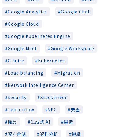
Google Analytics
Google Chat
Google Cloud
Google Kubernetes Engine
Google Meet
Google Workspace
G Suite
Kubernetes
Load balancing
Migration
Network Intelligence Center
Security
Stackdriver
Tensorflow
VPC
安全
機房
生成式 AI
製造
資料倉儲
資料分析
遊戲