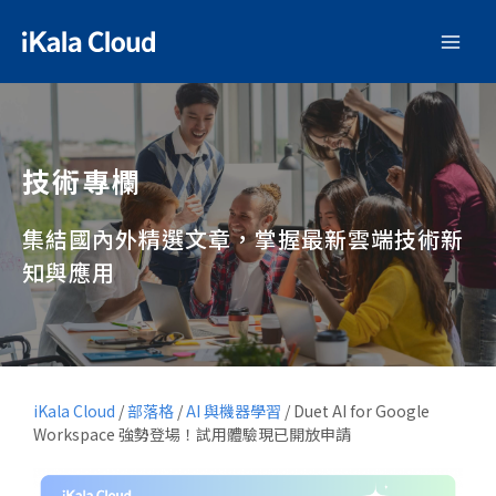
技術專欄
集結國內外精選文章，掌握最新雲端技術新
知與應用
iKala Cloud
/
部落格
/
AI 與機器學習
/
Duet AI for Google
Workspace 強勢登場！試用體驗現已開放申請