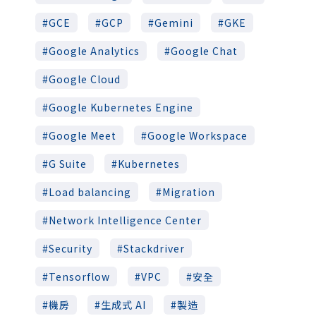
GCE
GCP
Gemini
GKE
Google Analytics
Google Chat
Google Cloud
Google Kubernetes Engine
Google Meet
Google Workspace
G Suite
Kubernetes
Load balancing
Migration
Network Intelligence Center
Security
Stackdriver
Tensorflow
VPC
安全
機房
生成式 AI
製造