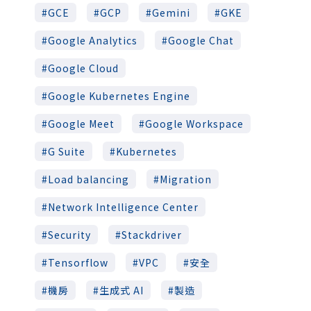
GCE
GCP
Gemini
GKE
Google Analytics
Google Chat
Google Cloud
Google Kubernetes Engine
Google Meet
Google Workspace
G Suite
Kubernetes
Load balancing
Migration
Network Intelligence Center
Security
Stackdriver
Tensorflow
VPC
安全
機房
生成式 AI
製造