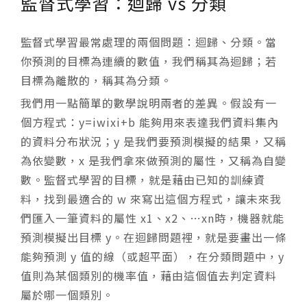
監督式學習：迴歸 vs 分類
監督式學習最常處理的兩個問題：迴歸、分類。當
你預測的目標為連續的數值，我們稱其為迴歸；若
目標為離散的，稱其為分類。
我們用一點簡單的數學說明兩者的差異。假設有一
個方程式：
y=
i
w
i
x
i
+b
能夠用來表達我們資料集內
的資料分布狀況；y 是我們要預測模擬的結果，又稱
為依變數，x 是我們拿來做預測的屬性，又稱為自變
數。監督式學習的目標，就是藉由已知的訓練資
料，找到最適合的 w 來寫出這個方程式，讓未來我
們匯入一筆資料的屬性 x
1
、x
2
、…x
n
時，機器就能
預測模擬出目標 y。在迴歸問題裡，就是要畫出一條
能夠預測 y 值的線（或超平面），在分類問題中，y
值則為某個類別的機率值，藉由這個值去判定資料
屬於哪一個類別。