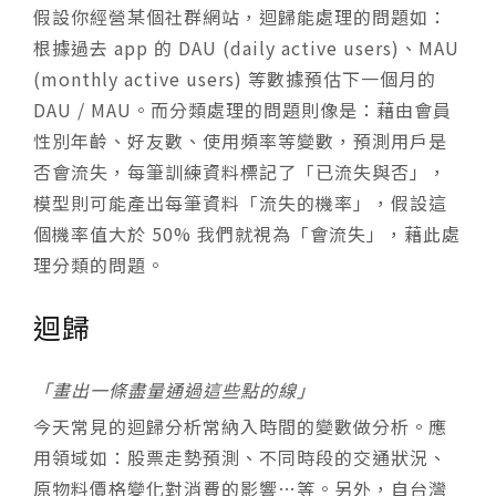
假設你經營某個社群網站，迴歸能處理的問題如：
根據過去 app 的 DAU (daily active users)、MAU
(monthly active users) 等數據預估下一個月的
DAU / MAU。而分類處理的問題則像是：藉由會員
性別年齡、好友數、使用頻率等變數，預測用戶是
否會流失，每筆訓練資料標記了「已流失與否」，
模型則可能產出每筆資料「流失的機率」，假設這
個機率值大於 50% 我們就視為「會流失」，藉此處
理分類的問題。
迴歸
「畫出一條盡量通過這些點的線」
今天常見的迴歸分析常納入時間的變數做分析。應
用領域如：股票走勢預測、不同時段的交通狀況、
原物料價格變化對消費的影響…等。另外，自台灣