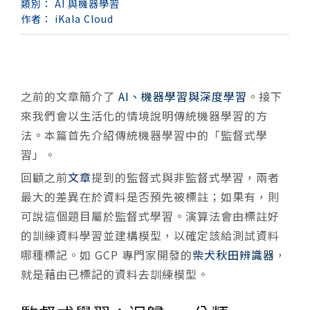
類別：
AI 與機器學習
作者：
iKala Cloud
之前的文章簡介了
AI、機器學習與深度學習
。接下
來我們會以生活化的情境說明傳統機器學習的方
法。本篇首先介紹傳統機器學習中的「監督式學
習」。
回顧之前
文章
提到的監督式與非監督式學習，兩者
最大的差異在於資料是否預先被標註；如果有，則
可說這個題目屬於監督式學習。演算法會由標註好
的訓練資料學習並建構模型，以確定該給測試資料
哪種標記。如 GCP 專門家開發的
柴犬秋田辨識器
，
就是藉由已標記的資料去訓練模型。