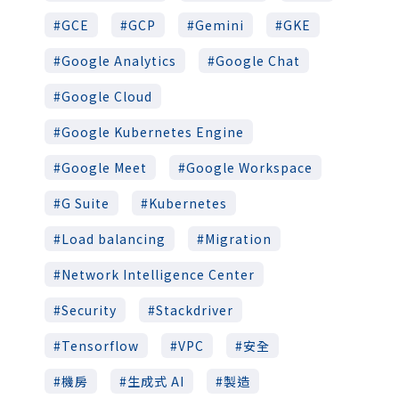
GCE
GCP
Gemini
GKE
Google Analytics
Google Chat
Google Cloud
Google Kubernetes Engine
Google Meet
Google Workspace
G Suite
Kubernetes
Load balancing
Migration
Network Intelligence Center
Security
Stackdriver
Tensorflow
VPC
安全
機房
生成式 AI
製造