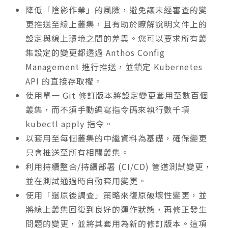
降低「陰影作業」的風險，避免讓未經審查的變
更推送至線上叢集，且有助於瞭解說明文件上的
設定與線上環境之間的差異。您可以要求所有叢
集設定的變更都透過 Anthos Config
Management 進行推送，並鎖定 Kubernetes
API 的直接存取權。
使用單一 Git 修訂版本將設定變更套用至數百個
叢集，而不須手動編寫指令碼來執行數千項
kubectl apply 指令。
以套用至每個叢集的中繼資料為基礎，確保變更
只會推送至所有相關叢集。
利用持續整合/持續部署 (CI/CD) 管道測試變更，
並在測試通過時自動套用變更。
使用「還原後調查」策略來復原破壞性變更，並
將線上叢集回復到良好的運作狀態，再修正發生
問題的變更，並將其套用為新的修訂版本。這項