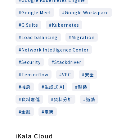
Google Meet
Google Workspace
G Suite
Kubernetes
Load balancing
Migration
Network Intelligence Center
Security
Stackdriver
Tensorflow
VPC
安全
機房
生成式 AI
製造
資料倉儲
資料分析
遊戲
金融
電商
iKala Cloud