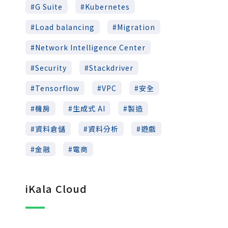
G Suite
Kubernetes
Load balancing
Migration
Network Intelligence Center
Security
Stackdriver
Tensorflow
VPC
安全
機房
生成式 AI
製造
資料倉儲
資料分析
遊戲
金融
電商
iKala Cloud