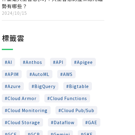
勢有哪些？
2024/10/15
標籤雲
AI
Anthos
API
Apigee
APIM
AutoML
AWS
Azure
BigQuery
Bigtable
Cloud Armor
Cloud Functions
Cloud Monitoring
Cloud Pub/Sub
Cloud Storage
Dataflow
GAE
/key的名稱]

GCE
GCP
Gemini
GKE