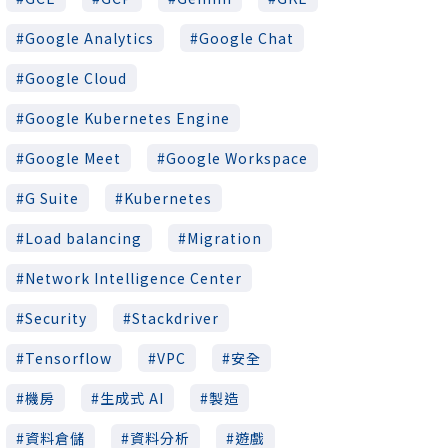
Google Analytics
Google Chat
Google Cloud
Google Kubernetes Engine
Google Meet
Google Workspace
G Suite
Kubernetes
Load balancing
Migration
Network Intelligence Center
Security
Stackdriver
Tensorflow
VPC
安全
機房
生成式 AI
製造
資料倉儲
資料分析
遊戲