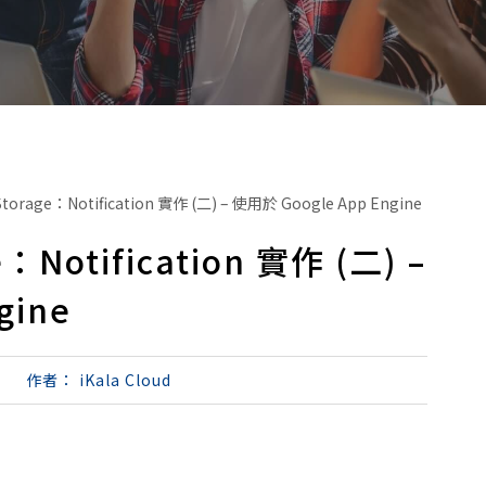
Storage：Notification 實作 (二) – 使用於 Google App Engine
e：Notification 實作 (二) –
gine
作者：
iKala Cloud