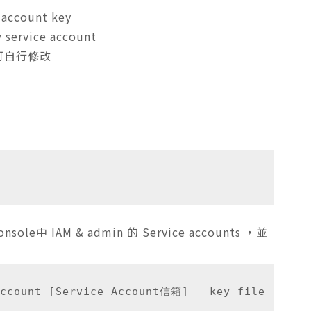
account key
ervice account
D 可自行修改
onsole中 IAM & admin 的 Service accounts ，並
-account [Service-Account信箱] --key-file [路徑