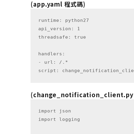
(app.yaml 程式碼)
runtime: python27

api_version: 1

threadsafe: true

handlers:

- url: /.*

(change_notification_client.
import json

import logging
