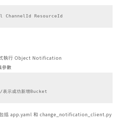
Object Notification
填參數
裡面包括
app.yaml
和
change_notification_client.py