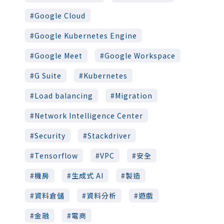
Google Cloud
Google Kubernetes Engine
Google Meet
Google Workspace
G Suite
Kubernetes
Load balancing
Migration
Network Intelligence Center
Security
Stackdriver
Tensorflow
VPC
安全
機房
生成式 AI
製造
資料倉儲
資料分析
遊戲
金融
電商