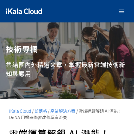
技術專欄
集結國內外精選文章，掌握最新雲端技術新
知與應用
iKala Cloud
/
部落格
/
產業解決方案
/
雲端運算解鎖 AI 潛能！
DeNA 用機器學習改善玩家流失
雲端運算解鎖 AI 潛能！