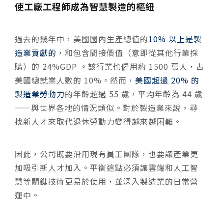
使工廠工程師成為智慧製造的樞紐
過去的幾年中，美國國內生產總值的
10% 以上是製
造業貢獻的
，和包含間接價值（意即從其他行業採
購）的 24%GDP 。該行業也僱用約 1500 萬人，占
美國總就業人數的 10%。然而，
美國超過 20% 的
製造業勞動力
的年齡超過 55 歲，平均年齡為 44 歲
——與世界各地的情況類似。對於製造業來說，尋
找新人才來取代退休勞動力變得越來越困難。
因此，公司既要沿用現有員工團隊，也要讓產業更
加吸引新人才加入。平衡這點必須讓雲端和人工智
慧等關鍵技術更易於使用，並深入製造業的日常營
運中。