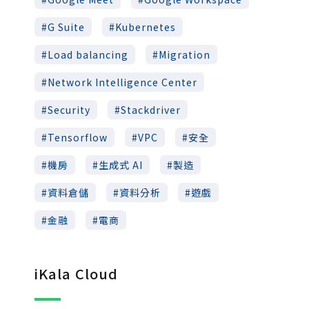
G Suite
Kubernetes
Load balancing
Migration
Network Intelligence Center
Security
Stackdriver
Tensorflow
VPC
安全
機房
生成式 AI
製造
資料倉儲
資料分析
遊戲
金融
電商
iKala Cloud