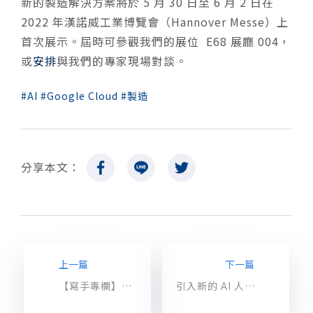
新的製造解決方案將於
5
月
30
日至
6
月
2
日在
2022
年漢諾威工業博覽會（
Hannover Messe
）上
首次展示。屆時可參觀我們的展位
E68
展廳
004
，
或
安排
與我們的專家現場對談。
AI
Google Cloud
製造
分享本文：
上一篇
下一篇
【寫手專欄】資安零信任！透過 AWS 守護雲端資訊安全
引入新的 AI 人工智能，Google Workspace 幫助企業在混合式工作中茁壯成長