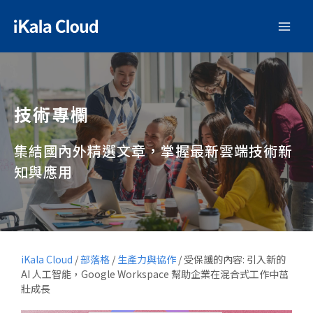
技術專欄
集結國內外精選文章，掌握最新雲端技術新
知與應用
iKala Cloud
/
部落格
/
生產力與協作
/
受保護的內容: 引入新的
AI 人工智能，Google Workspace 幫助企業在混合式工作中茁
壯成長