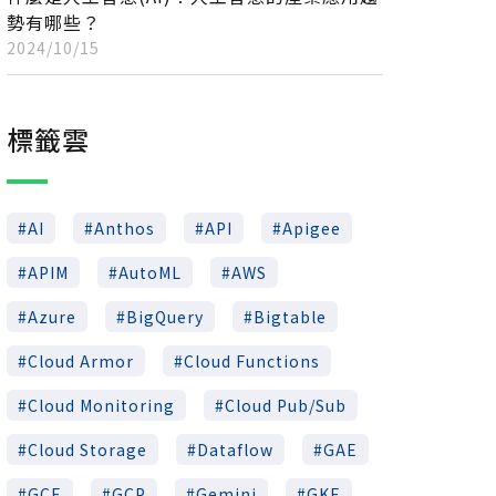
勢有哪些？
2024/10/15
標籤雲
AI
Anthos
API
Apigee
APIM
AutoML
AWS
Azure
BigQuery
Bigtable
Cloud Armor
Cloud Functions
Cloud Monitoring
Cloud Pub/Sub
Cloud Storage
Dataflow
GAE
GCE
GCP
Gemini
GKE