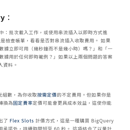
y
：
ry 中：批次載入工作，或使用串流插入以即時方式進
做的就是檢查帳單，看看是否對串流插入收取費用。 如果
 中的數據立即可用（幾秒鐘而不是幾小時）嗎？」和「一
將這些數據用於任何即時範例？」如果以上兩個問題的答案
入資料。
位元組數，為你收取
按需定價
的不定費用。但如果你是
轉換為
固定費率
定價可能會更具成本效益，這使你能
出了
Flex Slots
計價方式，這是一種購買 BigQuery
承諾外，持續時間短至 60 秒。 這項結合了以量計