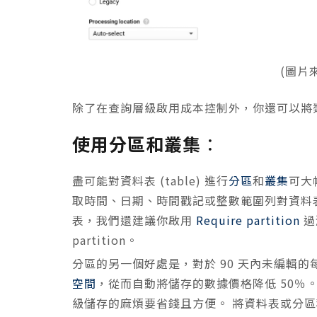
(圖片來
除了在查詢層級啟用成本控制外，你還可以將
使用分區和叢集
：
盡可能對資料表 (table) 進行
分區
和
叢集
可大
取時間、日期、時間戳記或整數範圍列對資料
表，我們還建議你啟用
Require partition
過
partition。
分區的另一個好處是，對於 90 天內未編輯的每
空間
，從而自動將儲存的數據價格降低 50％。將
級儲存的麻煩要省錢且方便。 將資料表或分