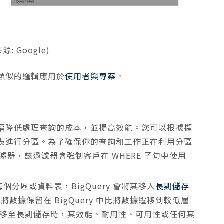
源: Google)
類似的邏輯應用於
使用者與專案
。
幅降低處理查詢的成本，並提高效能。您可以根據擷
表進行分區。為了確保你的查詢和工作正在利用分區
濾器，該過濾器會強制客戶在 WHERE 子句中使用
個分區或資料表，BigQuery 會將其移入
長期儲存
數據保留在 BigQuery 中比將數據遷移到較低層
區移至長期儲存時，其效能、耐用性、可用性或任何其