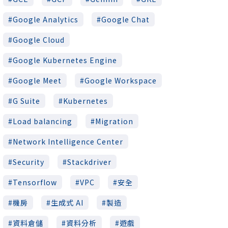
Google Analytics
Google Chat
Google Cloud
Google Kubernetes Engine
Google Meet
Google Workspace
G Suite
Kubernetes
Load balancing
Migration
Network Intelligence Center
Security
Stackdriver
Tensorflow
VPC
安全
機房
生成式 AI
製造
資料倉儲
資料分析
遊戲