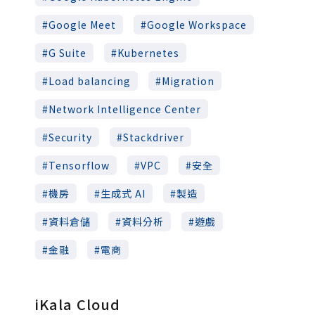
Google Meet
Google Workspace
G Suite
Kubernetes
Load balancing
Migration
Network Intelligence Center
Security
Stackdriver
Tensorflow
VPC
安全
機房
生成式 AI
製造
資料倉儲
資料分析
遊戲
金融
電商
iKala Cloud