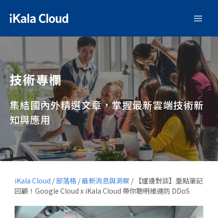
技術專欄
集結國內外精選文章，掌握最新雲端技術新
知與應用
iKala Cloud
/
部落格
/
最新消息與洞察
/
【爐邊對談】重點筆記
回顧！Google Cloud x iKala Cloud 帶你聰明維運防 DDoS