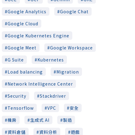
Google Analytics
Google Chat
Google Cloud
Google Kubernetes Engine
Google Meet
Google Workspace
G Suite
Kubernetes
Load balancing
Migration
Network Intelligence Center
Security
Stackdriver
Tensorflow
VPC
安全
機房
生成式 AI
製造
資料倉儲
資料分析
遊戲