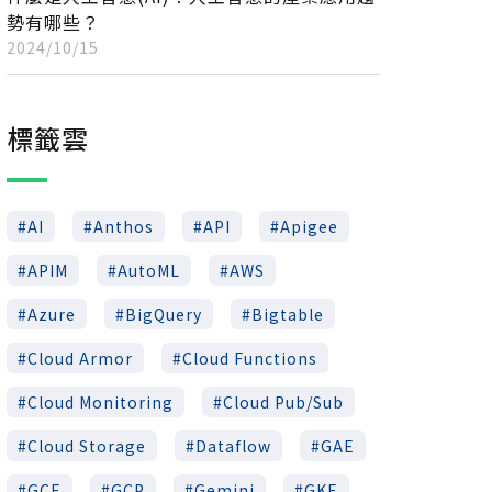
勢有哪些？
2024/10/15
標籤雲
AI
Anthos
API
Apigee
APIM
AutoML
AWS
Azure
BigQuery
Bigtable
Cloud Armor
Cloud Functions
Cloud Monitoring
Cloud Pub/Sub
Cloud Storage
Dataflow
GAE
GCE
GCP
Gemini
GKE