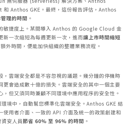
 無伺服器 (serverless) 解決方案、Anthos
ement 和 Anthos GKE。最終，這份報告評估，Anthos
操作管理的時間
。
。某間導入 Anthos 的 Google Cloud 金
更新一次縮短為每週更新一次，進而
讓上市時間縮短
費額外時間，便能加快組織的整體業務流程。
段，雲端安全都是不容忽視的議題。幾分鐘的停機時
洞更會造成數十億的損失。雲端安全的其中一個主要
心，但又須同時兼顧不同環境中應用程序的安全性。
以在不同環境中，自動幫您標準化雲端安全。Anthos GKE 結
使用者介面、一致的 API 介面及統一的政策創建和
替資安人員
節省 60% 至 96% 的時間
。