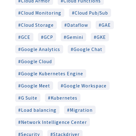
Cloud Armor
Cloud Functions
Cloud Monitoring
Cloud Pub/Sub
Cloud Storage
Dataflow
GAE
GCE
GCP
Gemini
GKE
Google Analytics
Google Chat
Google Cloud
Google Kubernetes Engine
Google Meet
Google Workspace
G Suite
Kubernetes
Load balancing
Migration
Network Intelligence Center
Security
Stackdriver