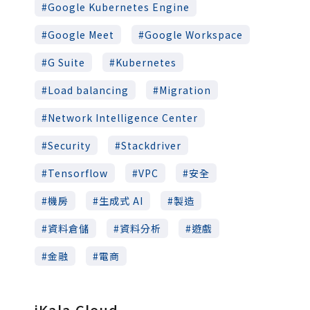
Google Kubernetes Engine
Google Meet
Google Workspace
G Suite
Kubernetes
Load balancing
Migration
Network Intelligence Center
Security
Stackdriver
Tensorflow
VPC
安全
機房
生成式 AI
製造
資料倉儲
資料分析
遊戲
金融
電商
iKala Cloud