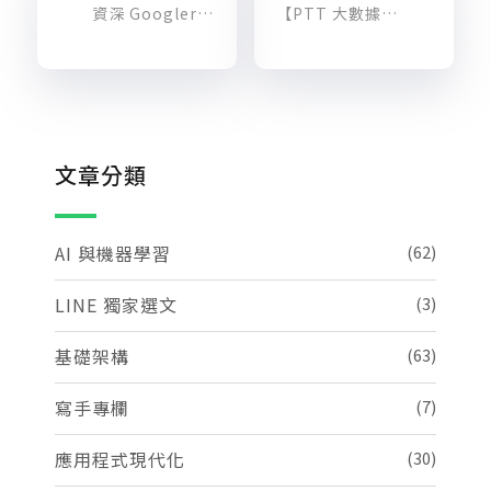
資深 Googler 告訴你：資料分析和人工智慧如何改變企業
【PTT 大數據】從文字探勘 (Text Mining) 探討 BOY-GIRL 版鄉民最頭痛的兩性問題
文章分類
AI 與機器學習
(62)
LINE 獨家選文
(3)
基礎架構
(63)
寫手專欄
(7)
應用程式現代化
(30)