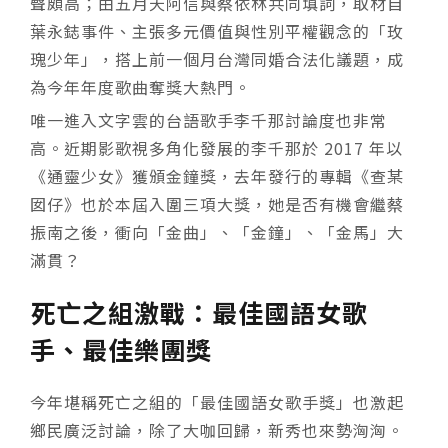
聲頗高；由五月天阿信與蔡依林共同填詞，取材自
葉永鋕事件、主張多元價值與性別平權觀念的「玫
瑰少年」，搭上前一個月台灣同婚合法化議題，成
為今年年度歌曲奪獎大熱門。
唯一進入文字雲的台語歌手李千那討論度也非常
高。近期影歌視多角化發展的李千那於 2017 年以
《通靈少女》獲頒金鐘獎，去年發行的專輯《查某
囡仔》也於本屆入圍三項大獎，她是否有機會繼蔡
振南之後，衝向「金曲」、「金鐘」、「金馬」大
滿貫？
死亡之組激戰：最佳國語女歌
手、最佳樂團獎
今年堪稱死亡之組的「最佳國語女歌手獎」也激起
鄉民廣泛討論，除了大咖回歸，新秀也來勢洶洶。