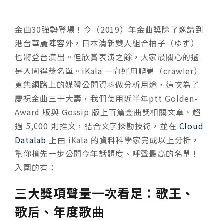
金曲30強勢登場！今（2019）年金曲獎除了邀請到
港台華麗陣容外，日本清新雙人組合柚子（ゆず）
也將登台演出。但欣賞表演之餘，大家最關心的還
是入圍得獎名單。iKala 一向運用爬蟲（crawler）
蒐集網路上的媒體公開資料做分析用途，這次為了
慶祝金曲三十大壽，我們使用近半年ptt Golden-
Award 版與 Gossip 版上百篇金曲獎相關文章、超
過 5,000 則推文，結合文字探勘技術，並在
Cloud
Datalab
上由 iKala 的資料科學家完成以上分析，
幫你搶先一步公開今年話題度、呼聲最高的名單！
入圍的有：
三大獎項聲量一次看足：歌王、
歌后、年度歌曲