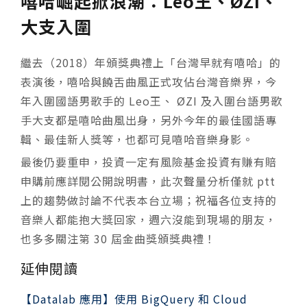
嘻哈崛起掀浪潮：Leo王、ØZI、
大支入圍
繼去（2018）年頒獎典禮上「台灣早就有嘻哈」的
表演後，嘻哈與饒舌曲風正式攻佔台灣音樂界，今
年入圍國語男歌手的 Leo王、 ØZI 及入圍台語男歌
手大支都是嘻哈曲風出身，另外今年的最佳國語專
輯、最佳新人獎等，也都可見嘻哈音樂身影。
最後仍要重申，投資一定有風險基金投資有賺有賠
申購前應詳閱公開說明書，此次聲量分析僅就 ptt
上的趨勢做討論不代表本台立場；祝福各位支持的
音樂人都能抱大獎回家，週六沒能到現場的朋友，
也多多關注第 30 屆金曲獎頒獎典禮！
延伸閱讀
【Datalab 應用】使用
BigQuery
和
Cloud