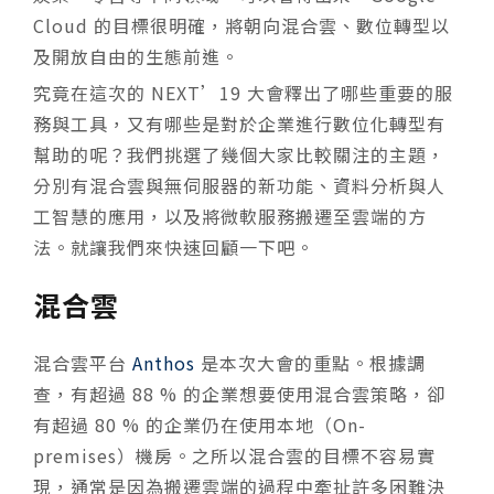
Cloud 的目標很明確，將朝向混
合
雲、數位轉型以
及開放自由的生態前進。
究竟在這次的 NEXT’19 大會釋出了哪些重要的服
務與工具，又有哪些是對於企業進行數位化轉型有
幫助的呢？我們挑選了幾個大家比較關注的主題，
分別有混合雲與無伺服器的新功能、資料分析與人
工智慧的應用，以及將微軟服務搬遷至雲端的方
法。就讓我們來快速回顧一下吧。
混合雲
混
合
雲平台
Anthos
是本次大會的重點。根據調
查，有超過 88 % 的企業想要使用混
合
雲策略，卻
有超過 80 % 的企業仍在使用本地（On-
premises）機房。之所以混合雲的目標不容易實
現，通常是因為搬遷雲端的過程中牽扯許多困難決