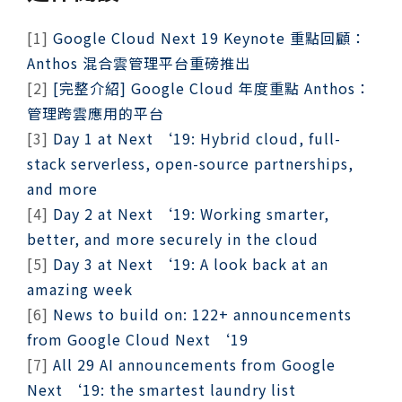
[1]
Google Cloud Next 19 Keynote 重點回顧：
Anthos 混合雲管理平台重磅推出
[2]
[完整介紹] Google Cloud 年度重點 Anthos：
管理跨雲應用的平台
[3]
Day 1 at Next ‘19: Hybrid cloud, full-
stack serverless, open-source partnerships,
and more
[4]
Day 2 at Next ‘19: Working smarter,
better, and more securely in the cloud
[5]
Day 3 at Next ‘19: A look back at an
amazing week
[6]
News to build on: 122+ announcements
from Google Cloud Next ‘19
[7]
All 29 AI announcements from Google
Next ‘19: the smartest laundry list