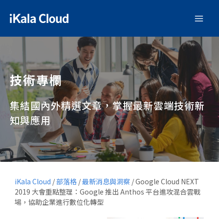
技術專欄
集結國內外精選文章，掌握最新雲端技術新
知與應用
iKala Cloud
/
部落格
/
最新消息與洞察
/
Google Cloud NEXT
2019 大會重點整理：Google 推出 Anthos 平台進攻混合雲戰
場，協助企業進行數位化轉型