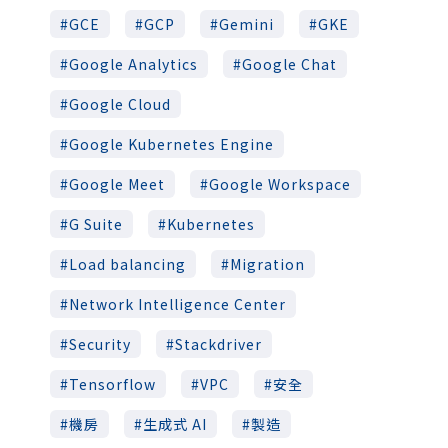
GCE
GCP
Gemini
GKE
Google Analytics
Google Chat
Google Cloud
Google Kubernetes Engine
Google Meet
Google Workspace
G Suite
Kubernetes
Load balancing
Migration
Network Intelligence Center
Security
Stackdriver
Tensorflow
VPC
安全
機房
生成式 AI
製造