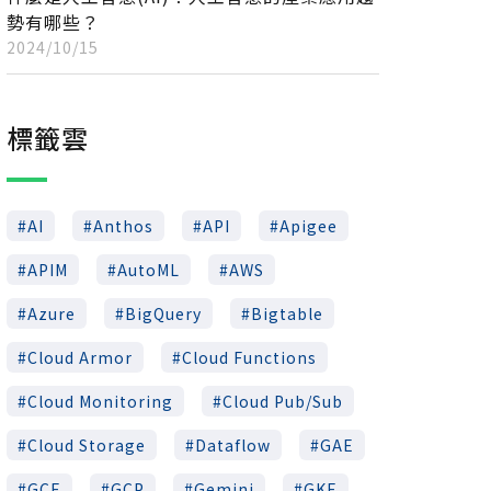
勢有哪些？
2024/10/15
標籤雲
AI
Anthos
API
Apigee
APIM
AutoML
AWS
Azure
BigQuery
Bigtable
Cloud Armor
Cloud Functions
Cloud Monitoring
Cloud Pub/Sub
Cloud Storage
Dataflow
GAE
GCE
GCP
Gemini
GKE