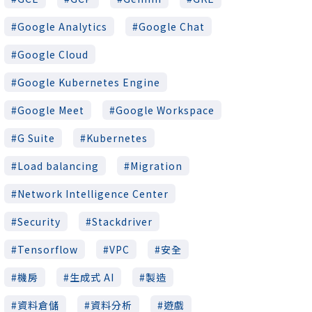
Google Analytics
Google Chat
Google Cloud
Google Kubernetes Engine
Google Meet
Google Workspace
G Suite
Kubernetes
Load balancing
Migration
Network Intelligence Center
Security
Stackdriver
Tensorflow
VPC
安全
機房
生成式 AI
製造
資料倉儲
資料分析
遊戲