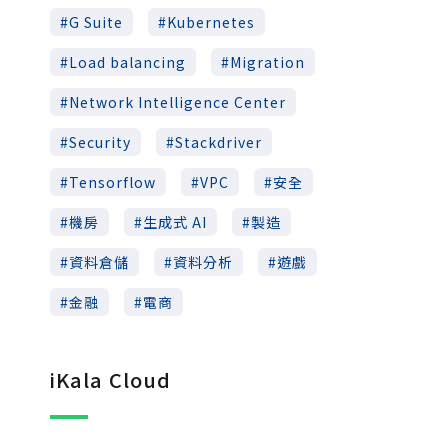
G Suite
Kubernetes
Load balancing
Migration
Network Intelligence Center
Security
Stackdriver
Tensorflow
VPC
安全
機房
生成式 AI
製造
資料倉儲
資料分析
遊戲
金融
電商
iKala Cloud