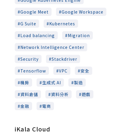
Google Meet
Google Workspace
G Suite
Kubernetes
Load balancing
Migration
Network Intelligence Center
Security
Stackdriver
Tensorflow
VPC
安全
機房
生成式 AI
製造
資料倉儲
資料分析
遊戲
金融
電商
iKala Cloud