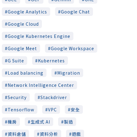
Google Analytics
Google Chat
Google Cloud
Google Kubernetes Engine
Google Meet
Google Workspace
G Suite
Kubernetes
Load balancing
Migration
Network Intelligence Center
Security
Stackdriver
Tensorflow
VPC
安全
機房
生成式 AI
製造
資料倉儲
資料分析
遊戲