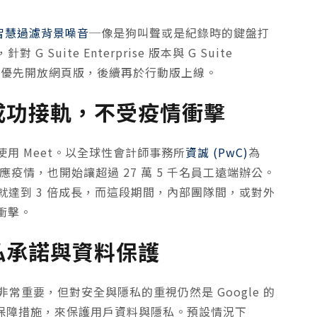
智慧過濾背景噪音
─像是狗叫聲或是紀錄時的鍵盤打
uite Enterprise 版本與 G Suite
的用戶釋出，優先開放網頁版，後續再於行動版上線。
客戶成功接軌，不受疫情衝擊
用 Meet。以全球性會計師事務所
資誠 (PwC)
為
因應疫情，也開始讓超過 27 萬 5 千名員工遠端辦公。
量就達到 3 倍成長，而這段期間，內部團隊間，或對外
衝擊。
於隱私承諾與資料保護
非常重要，但對安全與隱私的重視仍然是 Google 的
的隱私保障措施，來保護用戶資料與隱私。預設情況下