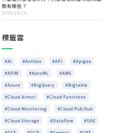
勢有哪些？
2024/10/15
標籤雲
AI
Anthos
API
Apigee
APIM
AutoML
AWS
Azure
BigQuery
Bigtable
Cloud Armor
Cloud Functions
Cloud Monitoring
Cloud Pub/Sub
Cloud Storage
Dataflow
GAE
GCE
GCP
Gemini
GKE