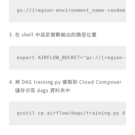
gs://[region-environment_name-random_id
在 shell 中設定變數輸出的路徑位置
export AIRFLOW_BUCKET="gs://[region-env
將 DAG
training.py
複製到 Cloud Composer
儲存分區
dags
資料夾中
gsutil cp airflow/dags/training.py ${AI