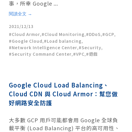
事，所幸 Google ...
閱讀全文 →
2021/12/13
Cloud Armor
,
Cloud Monitoring
,
DDoS
,
GCP
,
Google Cloud
,
Load balancing
,
Network Intelligence Center
,
Security
,
Security Command Center
,
VPC
,
遊戲
Google Cloud Load Balancing、
Cloud CDN 與 Cloud Armor：幫您做
好網路安全防護
大多數 GCP 用戶可能都會用 Google 全球負
載平衡 (Load Balancing) 平台的高可用性、